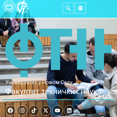
Универзитет у Новом Саду
Факултет техничких наука