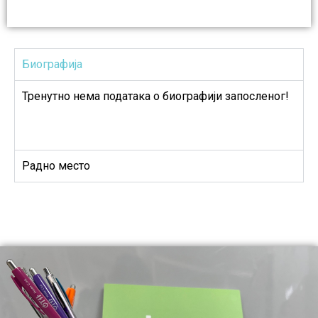
Биографија
Тренутно нема података о биографији запосленог!
Радно место