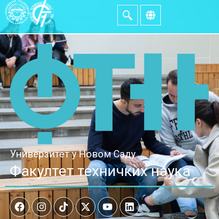
Универзитет у Новом Саду
Факултет техничких наука