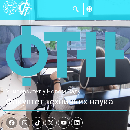
Универзитет у Новом Саду
Факултет техничких наука