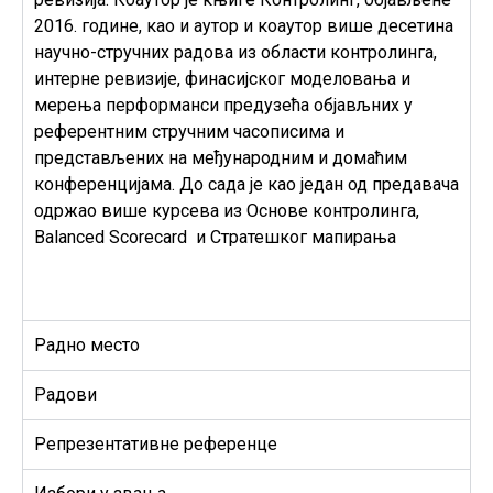
2016. године, као и аутор и коаутор више десетина
научно-стручних радова из области контролинга,
интерне ревизије, финасијског моделовања и
мерења перформанси предузећа објављних у
референтним стручним часописима и
представљених на међународним и домаћим
конференцијама. До сада је као један од предавача
одржао више курсева из Основе контролинга,
Balanced Scorecard
и Стратешког мапирања
Радно место
Радови
Репрезентативне референце