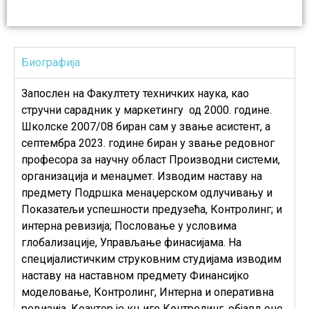
Биографија
Запослен на Факултету техничких наука, као
стручни сарадник у маркетингу од 2000. године.
Школске 2007/08 биран сам у звање асистент, а
септембра 2023. године биран у звање редовног
професора за научну област Производни системи,
организација и менаџмет. Изводим наставу на
предмету Подршка менаџерском одлучивању и
Показатељи успешности предузећа, Контролинг; и
интерна ревизија; Пословање у условима
глобализације, Управљање финасијама. На
специјалистичким струковним студијама изводим
наставу на наставном предмету Финансијко
моделовање, Контролинг, Интерна и оперативна
ревизија. Коаутор је књиге Контролинг, објављене