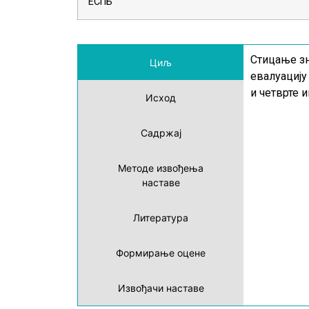
ЕСПБ
Стицање зн
Циљ
евалуацију
и четврте 
Исход
Садржај
Методе извођења
наставе
Литература
Формирање оцене
Извођачи наставе