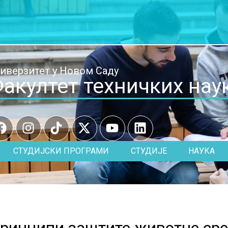
иверзитет у Новом Саду
акултет техничких нау
СТУДИЈСКИ ПРОГРАМИ
СТУДИЈЕ
НАУКА
ринципи заштите животне сре