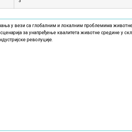
3
ања у вези са глобалним и локалним проблемима животне
 сценарија за унапређење квалитета животне средине у ск
индустријске револуције.