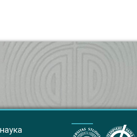
 наука