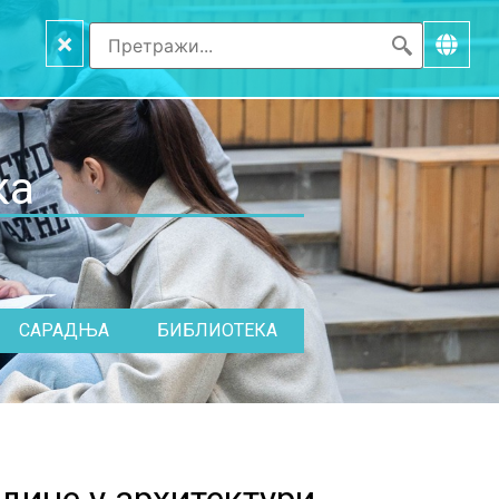
×
ка
САРАДЊА
БИБЛИОТЕКА
дине у архитектури