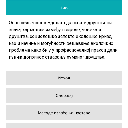
Циљ
Оспособљеност студената да схвате друштвени
значај хармоније између природе, човека и
друштва, социолошке аспекте еколошке кризе,
као и начине и могућности решавања еколочких
проблема како би у у професионалној пракси дали
пунији допринос стварању хуманог друштва.
Исход
Садржај
Методе извођења наставе