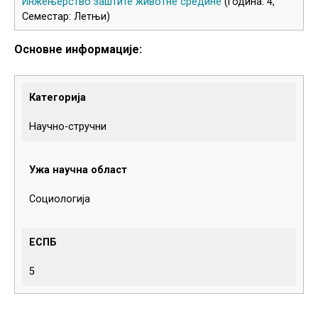
Инжењерство заштите животне средине
(Година: 4,
Семестар: Летњи)
Основне информације:
Категорија
Научно-стручни
Ужа научна област
Социологија
ЕСПБ
5