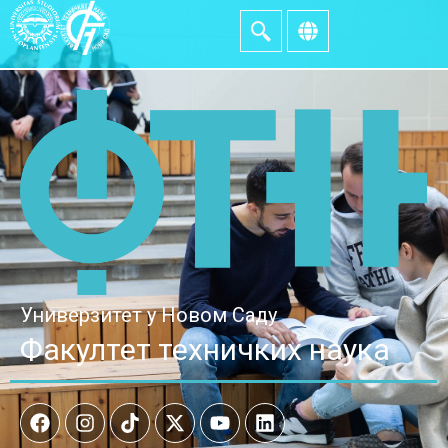
Универзитет у Новом Саду
Факултет техничких наука