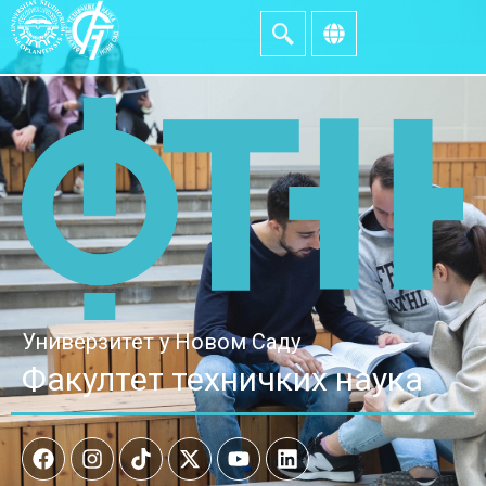
Универзитет у Новом Саду
Факултет техничких наука