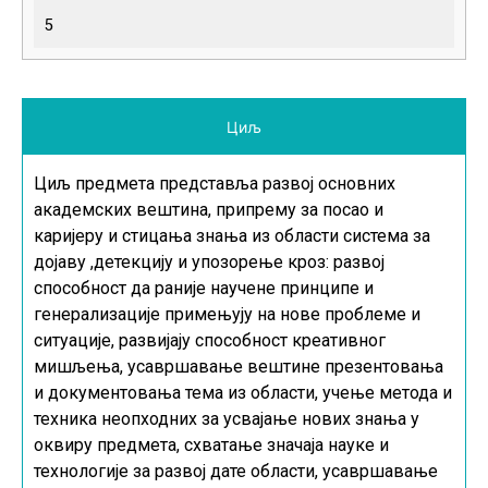
5
Циљ
Циљ предмета представља развој основних
академских вештина, припрему за посао и
каријеру и стицања знања из области система за
дојаву ,детекцију и упозорење кроз: развој
способност да раније научене принципе и
генерализације примењују на нове проблеме и
ситуације, развијају способност креативног
мишљења, усавршавање вештине презентовања
и документовања тема из области, учење метода и
техника неопходних за усвајање нових знања у
оквиру предмета, схватање значаја науке и
технологије за развој дате области, усавршавање