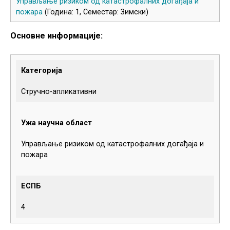
Управљање ризиком од катастрофалних догађаја и
пожара
(Година: 1, Семестар: Зимски)
Основне информације:
Категорија
Стручно-апликативни
Ужа научна област
Управљање ризиком од катастрофалних догађаја и
пожара
ЕСПБ
4