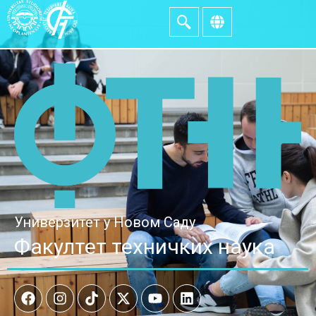
Универзитет у Новом Саду
Факултет техничких наука