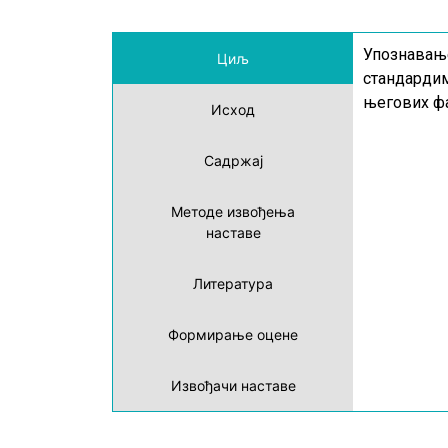
Упознавање
Циљ
стандардим
његових ф
Исход
Садржај
Методе извођења
наставе
Литература
Формирање оцене
Извођачи наставе