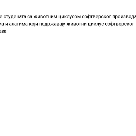
 студената са животним циклусом софтверског производа
а и алатима који подржавају животни циклус софтверског п
аза