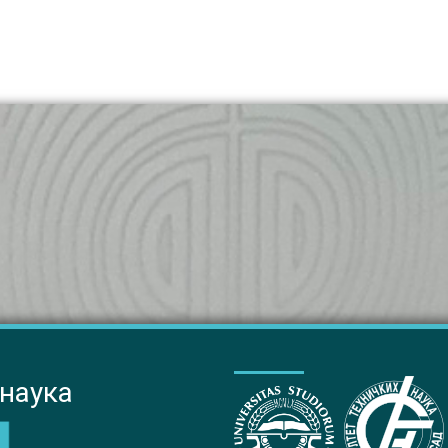
 наука