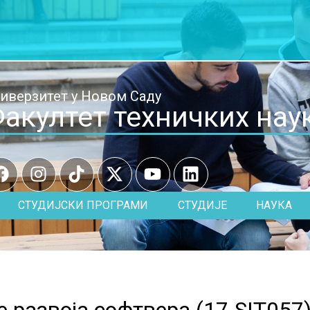
иверзитет у Новом Саду
акултет техничких нау
СТУДИЈСКИ ПРОГРАМИ
СТУДИЈЕ
НАУКА
 развоја софтвера (
17.SIT057