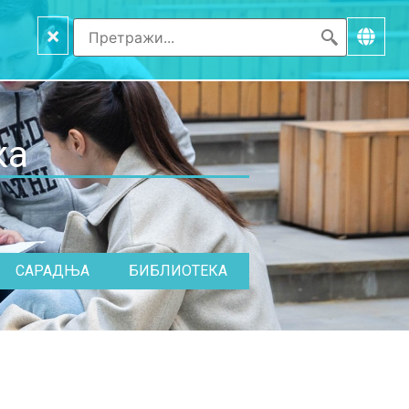
×
ка
САРАДЊА
БИБЛИОТЕКА
)