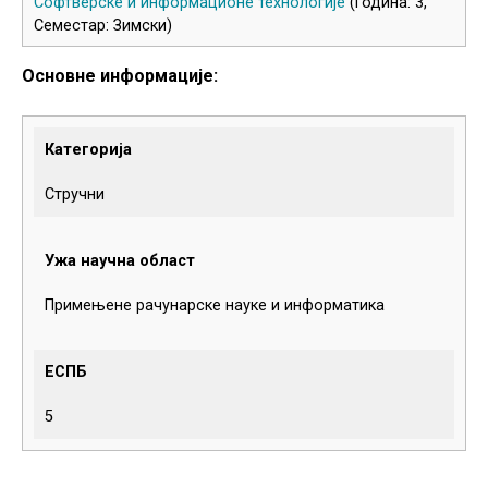
Софтверске и информационе технологије
(Година: 3,
Семестар: Зимски)
Основне информације:
Категорија
Стручни
Ужа научна област
Примењене рачунарске науке и информатика
ЕСПБ
5