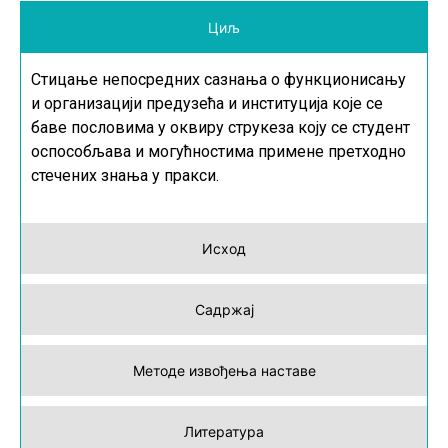
Циљ
Стицање непосредних сазнања о функционисању
и организацији предузећа и институција које се
баве пословима у оквиру струкеза коју се студент
оспособљава и могућностима примене претходно
стечених знања у пракси.
Исход
Садржај
Методе извођења наставе
Литература