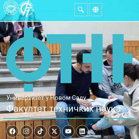
Универзитет у Новом Саду
Факултет техничких наука