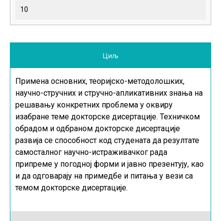
10
Циљ
Примена основних, теоријско-методолошких,
научно-стручних и стручно-апликативних знања на
решавању конкретних проблема у оквиру
изабране теме докторске дисертације. Техничком
обрадом и одбраном докторске дисертације
развија се способност код студената да резултате
самосталног научно-истраживачког рада
припреме у погодној форми и јавно презентују, као
и да одговарају на примедбе и питања у вези са
темом докторске дисертације.