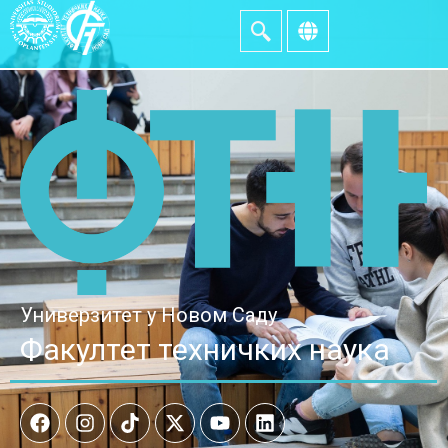
Универзитет у Новом Саду
Факултет техничких наука