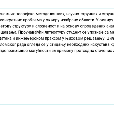
новних, теоријско методолошких, научно-стручних и струч
онкретних проблема у оквиру изабране области. У оквиру 
егову структуру и сложеност и на основу спроведених ан
шавања. Проучавајући литературу студент се упознаје са 
датака и инжењерском праксом у њиховом решавању. Циљ 
ломског рада огледа се у стицању неопходних искустава
 препознавање могућности за примену претходно стечених 