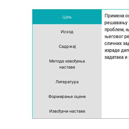
Примена ос
Циљ
решавању к
проблем, њ
Исход
његовог ре
сличних за
Садржај
израде дип
задатака и
Методе извођења
наставе
Литература
Формирање оцене
Извођачи наставе