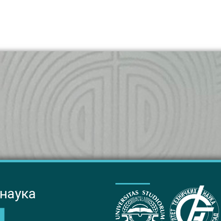
 наука