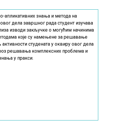
но-апликативних знања и метода на
овог дела завршног рада студент изучава
ализа изводи закључке о могућим начинима
методама које су намењене за решавање
активности студената у оквиру овог дела
 кроз решавања комплексних проблема и
знања у пракси.