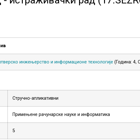
зив
тверско инжењерство и информационе технологије
(Година: 4,
Стручно-апликативни
Примењене рачунарске науке и информатика
5