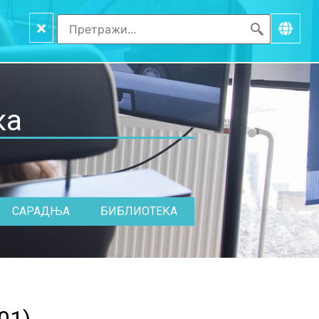
×
ка
САРАДЊА
БИБЛИОТЕКА
01
)