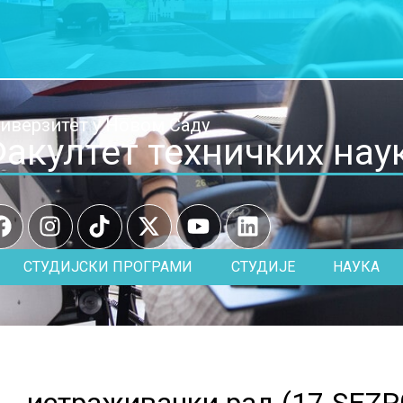
иверзитет у Новом Саду
акултет техничких нау
СТУДИЈСКИ ПРОГРАМИ
СТУДИЈЕ
НАУКА
 - истраживачки рад (
17.SEZR