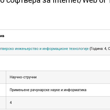
зив
тверско инжењерство и информационе технологије
(Година: 4,
Научно-стручни
Примењене рачунарске науке и информатика
4