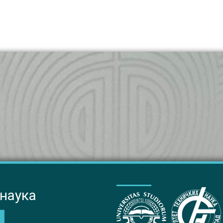
 наука