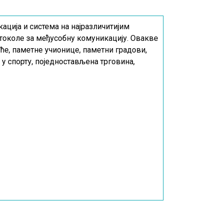
кација и система на најразличитијим
отоколе за међусобну комуникацију. Овакве
уће, паметне учионице, паметни градови,
у спорту, поједностављена трговина,