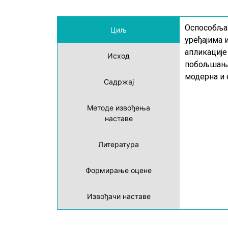
Оспособља
Циљ
уређајима 
апликације
Исход
побољшање 
модерна и
Садржај
Методе извођења
наставе
Литература
Формирање оцене
Извођачи наставе