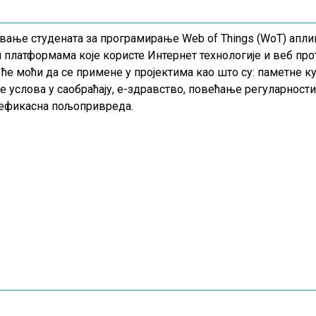
вање студената за програмирање
Web of Things
(
WoT
) апли
и платформама које користе Интернет технологије и веб пр
 ће моћи да се примене у пројектима као што су: паметне к
услова у саобраћају, е-здравство, повећање регуларности 
 ефикасна пољопривреда.