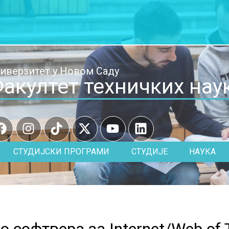
иверзитет у Новом Саду
акултет техничких нау
СТУДИЈСКИ ПРОГРАМИ
СТУДИЈЕ
НАУКА
о софтвера за
Internet/Web of 