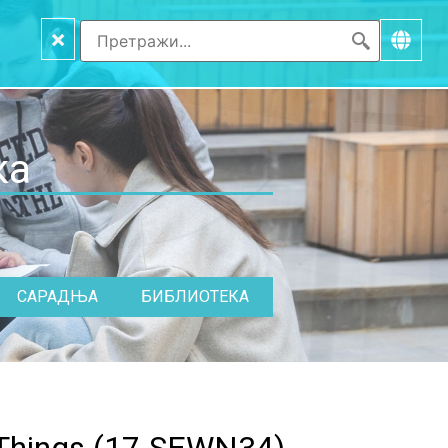
×
ка
САРАДЊА
БИБЛИОТЕКА
Things
(
17.SEWN34
)