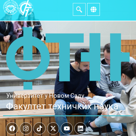
Универзитет у Новом Саду
Факултет техничких наука