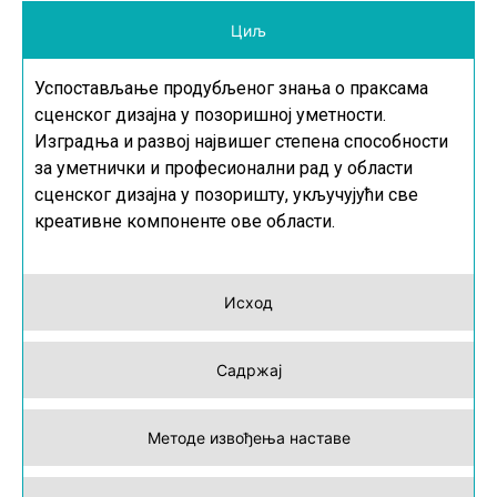
Циљ
Успостављање продубљеног знања о праксама
сценског дизајна у позоришној уметности.
Изградња и развој највишег степена способности
за уметнички и професионални рад у области
сценског дизајна у позоришту, укључујући све
креативне компоненте ове области.
Исход
Садржај
Методе извођења наставе