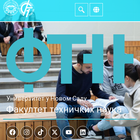
Универзитет у Новом Саду
Факултет техничких наука