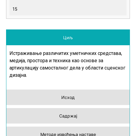
15
Циљ
Истраживање различитих уметничких средстава,
медија, простора и техника као основе за
артикулацију самосталног дела у области сценског
дизајна.
Исход
Садржај
Методе извођења наставе