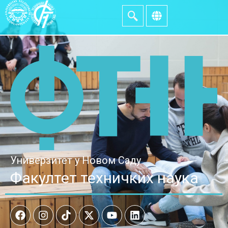
Универзитет у Новом Саду
Факултет техничких наука