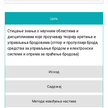
Циљ
Стицање знања о научним областима и
дисциплинама које проучавају теорију кретања и
управљања бродовима (отпор и пропулзија брода,
средства за управљање бродом и електронски
системи и опрема за праћење бродова).
Исход
Садржај
Методе извођења наставе