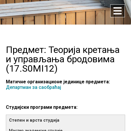
Предмет: Теорија кретања
и управљања бродовима
(
17.S0MI12
)
Матичне организационе јединице предмета:
Департман за саобраћај
Студијски програми предмета:
Мастер академске студије