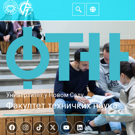
Универзитет у Новом Саду
Факултет техничких наука