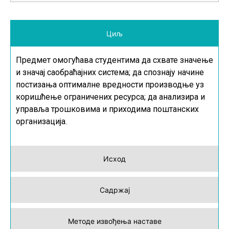
Циљ
Предмет омогућава студентима да схвате значење
и значај саобраћајних система; да спознају начине
постизања оптималне вредности производње уз
коришћење ограничених ресурса; да анализира и
управља трошковима и приходима поштанских
организација.
Исход
Садржај
Методе извођења наставе