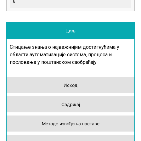
6
Циљ
Стицање знања о најважнијим достигнућима у
области аутоматизације система, процеса и
пословања у поштанском саобраћају
Исход
Садржај
Методе извођења наставе