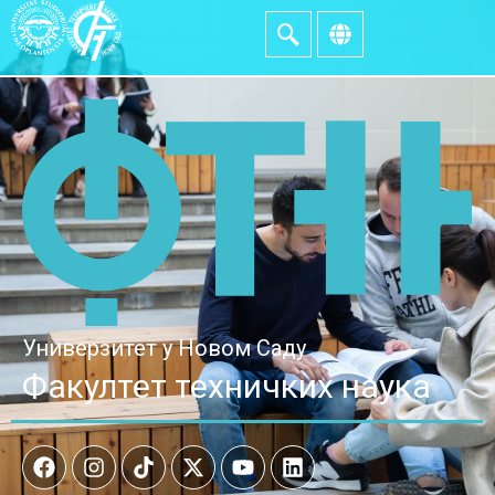
Универзитет у Новом Саду
Факултет техничких наука