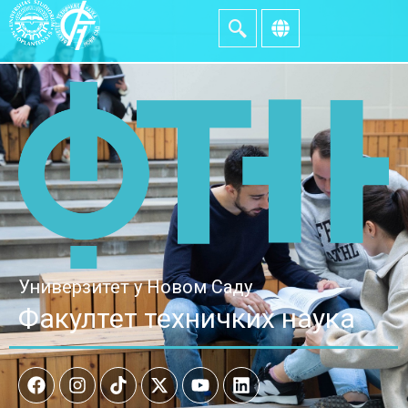
Универзитет у Новом Саду
Факултет техничких наука