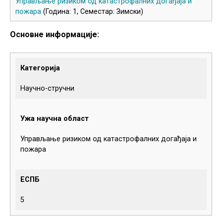
Управљање ризиком од катастрофалних догађаја и
пожара
(Година: 1, Семестар: Зимски)
Основне информације:
Категорија
Научно-стручни
Ужа научна област
Управљање ризиком од катастрофалних догађаја и
пожара
ЕСПБ
5