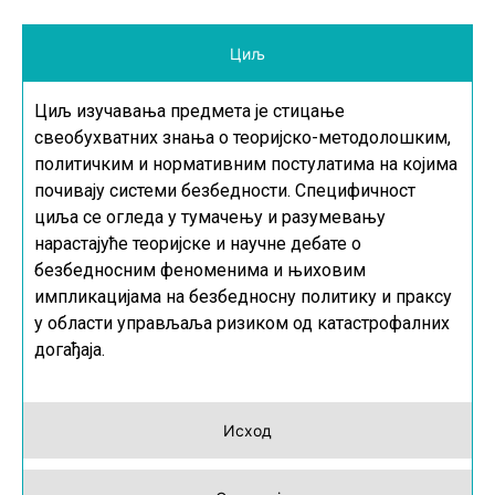
Циљ
Циљ изучавања предмета је стицање
свеобухватних знања о теоријско-методолошким,
политичким и нормативним постулатима на којима
почивају системи безбедности. Специфичност
циља се огледа у тумачењу и разумевању
нарастајуће теоријске и научне дебате о
безбедносним феноменима и њиховим
импликацијама на безбедносну политику и праксу
у области управљаља ризиком од катастрофалних
догађаја.
Исход