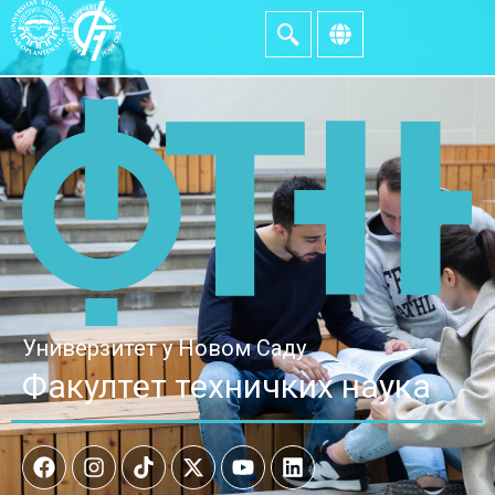
Универзитет у Новом Саду
Факултет техничких наука