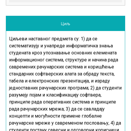
Циљ
Циљеви наставног предмета су: 1) да се
систематизују и унапреде информатичка знања
студената кроз упознавање основних елемената
информационог система, структуре и начина рада
савремених рачунарских система и коришћење
стандарних софтверских алата за обраду текста,
табела и електронских презентација, и израду
једноставних рачунарских програма; 2) да студенти
разумеју појам и класификацију софтвера,
принципе рада оперативних система и принципе
рада рачунарских мрежа; 3) да се савладају
концепти и могућности примене глобалне
рачунарске мреже у савременом пословању, 4) да
студенти постану савесни и одговорни корисници