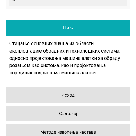
Циљ
Стицање основних знања из области
експлоатације обрадних и технолошких система,
односно пројектовања машина алатки за обраду
резањем као система, као и пројектовања
појединих подсистема машина алатки.
Исход
Садржај
Методе извођења наставе