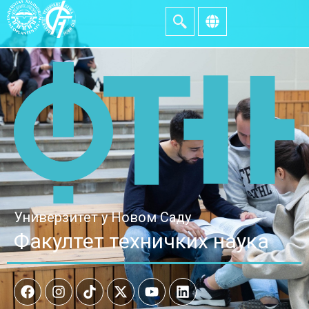
Универзитет у Новом Саду
Факултет техничких наука