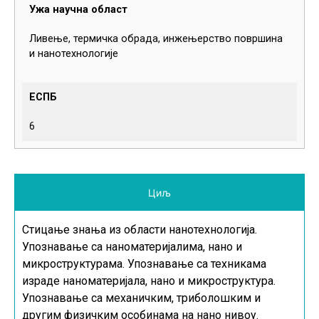
Ужа научна област
Ливење, термичка обрада, инжењерство површина
и нанотехнологије
ЕСПБ
6
Циљ
Стицање знања из области нанотехнологија.
Упознавање са наноматеријалима, нано и
микроструктурама. Упознавање са техникама
израде наноматеријала, нано и микроструктура.
Упознавање са механичким, триболошким и
другим физичким особинама на нано нивоу.