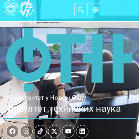
Универзитет у Новом Саду
Факултет техничких наука