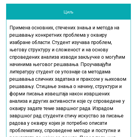
Циљ
Примена основних, стечених знања и метода на
решавању конкретних проблема у оквиру
изабране области. Студент изучава проблем,
његову структуру и сложеност и на основу
спроведених анализа изводи закључке о могућим
начинима његовог решавања. Проучавајући
литературу студент се упознаје са методама
решавања сличних задатака и праксом у њиховом
решавању. Стицање знања о начину, структури и
форми писања извештаја након извршених
анализа и других активности које су спроведене у
оквиру задате теме завршног рада. Израдом
завршног рад студенти стичу искуство за писање
радова у оквиру којих је потребно описати
проблематику, спроведене методе и поступке и