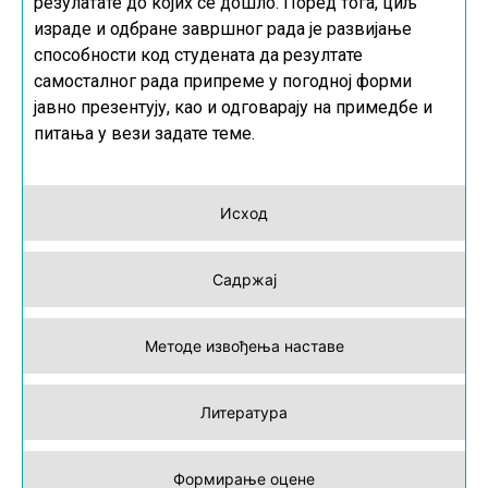
резулатате до којих се дошло. Поред тога, циљ
израде и одбране завршног рада је развијање
способности код студената да резултате
самосталног рада припреме у погодној форми
јавно презентују, као и одговарају на примедбе и
питања у вези задате теме.
Исход
Садржај
Методе извођења наставе
Литература
Формирање оцене