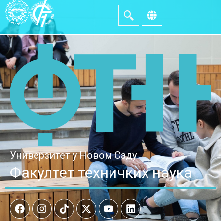
Универзитет у Новом Саду
Факултет техничких наука