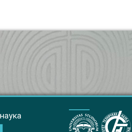
 наука