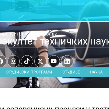
иверзитет у Новом Саду
акултет техничких нау
СТУДИЈСКИ ПРОГРАМИ
СТУДИЈЕ
НАУКА
и сепарациони процеси у трет