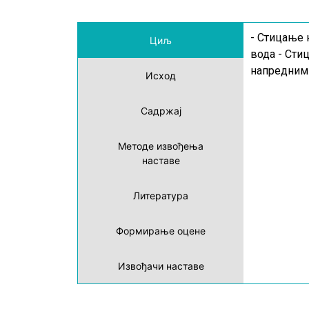
- Стицање 
Циљ
вода - Сти
напредним
Исход
Садржај
Методе извођења
наставе
Литература
Формирање оцене
Извођачи наставе