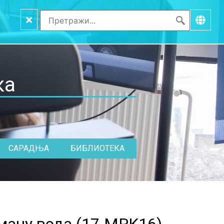
×
ка
САРАДЊА
БИБЛИОТЕКА
ману вода (
17.MPK16
)