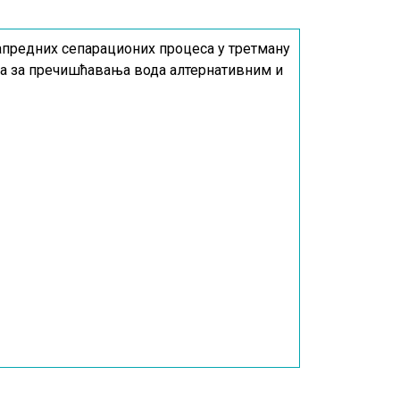
напредних сепарационих процеса у третману
ња за пречишћавања вода алтернативним и