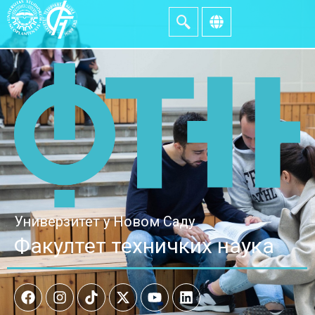
Универзитет у Новом Саду
Факултет техничких наука