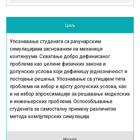
Циљ
Упознавање студената са рачунарским
симулацијама заснованим на механици
континуума. Схватање добро дефинисаног
проблема као целине физичких закона и
допунских услова који дефинишу једнозначност и
постојање решења. Упознавање са утицајем типа
проблема на избор и врсту допунских услова, као
и на избор апроксимације за решавање моделских
и инжењерских проблема. Оспособљавање
студената за самосталну примену различитих
метода компјутерских симулација.
Исход