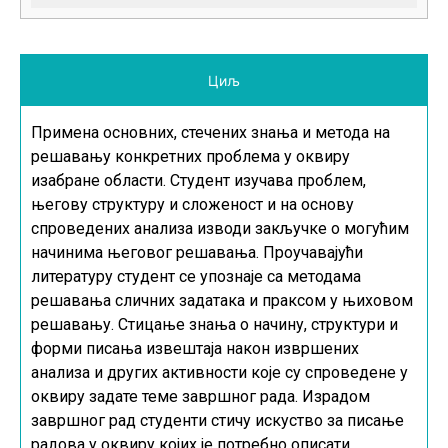
Циљ
Примена основних, стечених знања и метода на
решавању конкретних проблема у оквиру
изабране области. Студент изучава проблем,
његову структуру и сложеност и на основу
спроведених анализа изводи закључке о могућим
начинима његовог решавања. Проучавајући
литературу студент се упознаје са методама
решавања сличних задатака и праксом у њиховом
решавању. Стицање знања о начину, структури и
форми писања извештаја након извршених
анализа и других активности које су спроведене у
оквиру задате теме завршног рада. Израдом
завршног рад студенти стичу искуство за писање
радова у оквиру којих је потребно описати