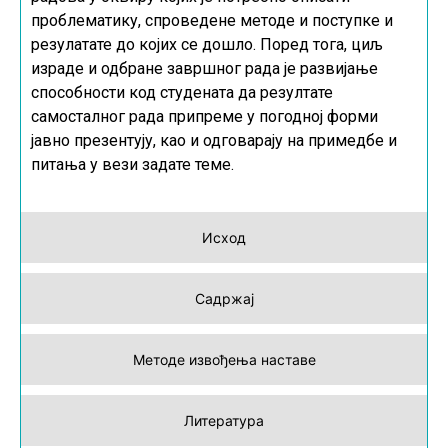
проблематику, спроведене методе и поступке и
резулатате до којих се дошло. Поред тога, циљ
израде и одбране завршног рада је развијање
способности код студената да резултате
самосталног рада припреме у погодној форми
јавно презентују, као и одговарају на примедбе и
питања у вези задате теме.
Исход
Садржај
Методе извођења наставе
Литература