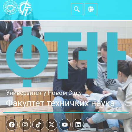
Универзитет у Новом Саду
Факултет техничких наука