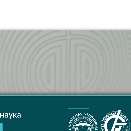
 наука