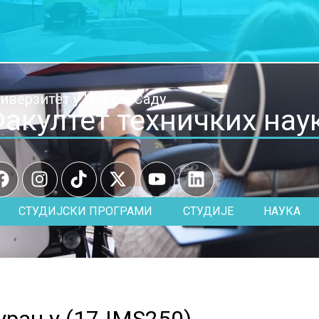
иверзитет у Новом Саду
акултет техничких нау
СТУДИЈСКИ ПРОГРАМИ
СТУДИЈЕ
НАУКА
урању (
17.IMS250
)