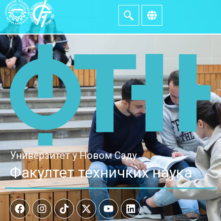
Универзитет у Новом Саду
Факултет техничких наука