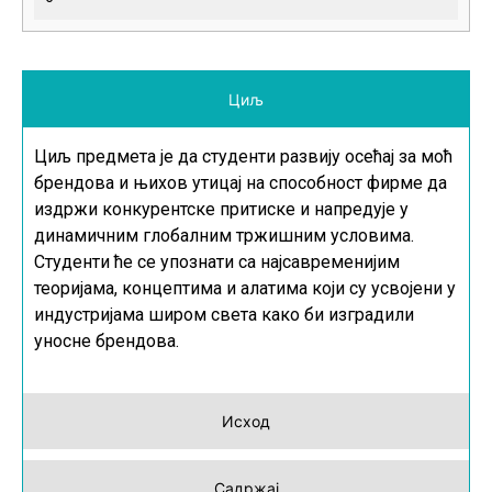
Циљ
Циљ предмета је да студенти развију осећај за моћ
брендова и њихов утицај на способност фирме да
издржи конкурентске притиске и напредује у
динамичним глобалним тржишним условима.
Студенти ће се упознати са најсавременијим
теоријама, концептима и алатима који су усвојени у
индустријама широм света како би изградили
уносне брендова.
Исход
Садржај