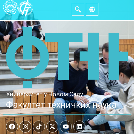
Универзитет у Новом Саду
Факултет техничких наука