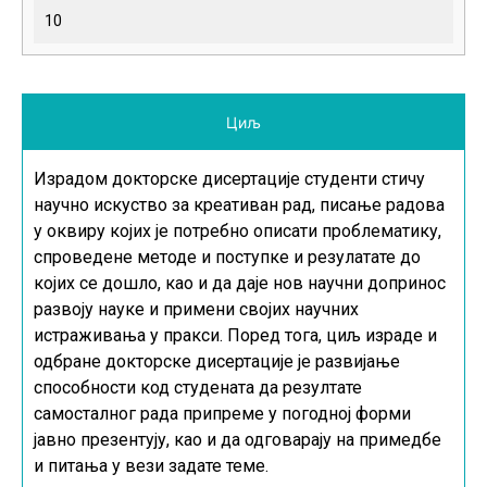
10
Циљ
Израдом докторске дисертације студенти стичу
научно искуство за креативан рад, писање радова
у оквиру којих је потребно описати проблематику,
спроведене методе и поступке и резулатате до
којих се дошло, као и да даје нов научни допринос
развоју науке и примени својих научних
истраживања у пракси. Поред тога, циљ израде и
одбране докторске дисертације је развијање
способности код студената да резултате
самосталног рада припреме у погодној форми
јавно презентују, као и да одговарају на примедбе
и питања у вези задате теме.