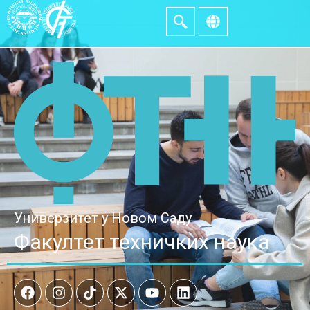
Универзитет у Новом Саду
Факултет техничких наука