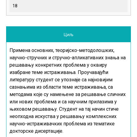
18
Циљ
Примена основних, теоријско-методолошких,
научно-стручних и стручно-апликативних знања на
решавању конкретних проблема у оквиру
изабране теме истраживања. Проучавајући
литературу студент се упознаје са најновијим
сазнањима из области теме истраживања, са
методама које су намењене за решавање сличних
или нових проблема и са научним прилазима у
њиховом решавању. Студент на тај начин стиче
неопходна искуства у решавању комплексних
научно-истраживачких проблема из тематике
докторске дисертације.