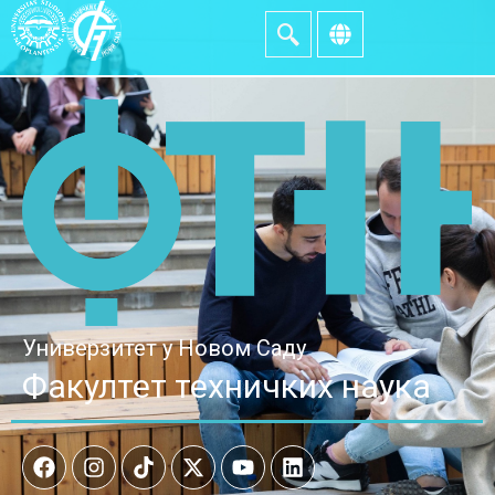
Универзитет у Новом Саду
Факултет техничких наука