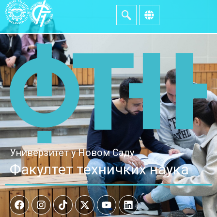
Универзитет у Новом Саду
Факултет техничких наука