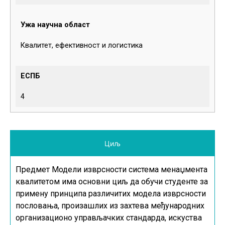
Ужа научна област
Квалитет, ефективност и логистика
ЕСПБ
4
Циљ
Предмет Модели изврсности система менаџмента
квалитетом има основни циљ да обучи студенте за
примену принципа различитих модела изврсности
пословања, произашлих из захтева међународних
организационо управљачких стандарда, искуства