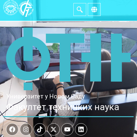
Универзитет у Новом Саду
Факултет техничких наука