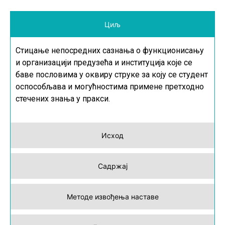
Циљ
Стицање непосредних сазнања о функционисању
и организацији предузећа и институција које се
баве пословима у оквиру струке за коју се студент
оспособљава и могућностима примене претходно
стечених знања у пракси.
Исход
Садржај
Методе извођења наставе