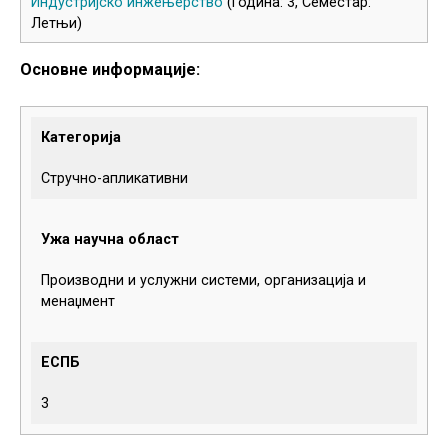
Индустријско инжењерство
(Година: 3, Семестар:
Летњи)
Основне информације:
Категорија
Стручно-апликативни
Ужа научна област
Производни и услужни системи, организација и
менаџмент
ЕСПБ
3