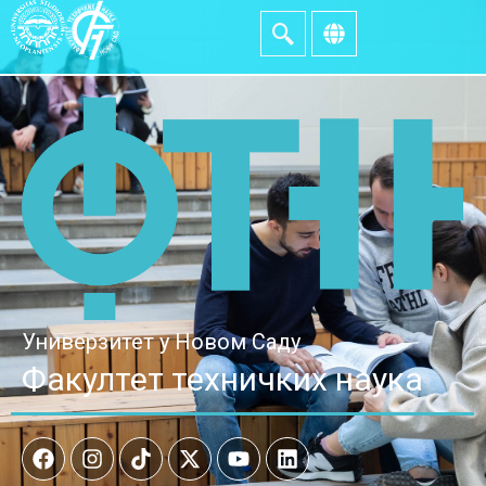
Универзитет у Новом Саду
Факултет техничких наука