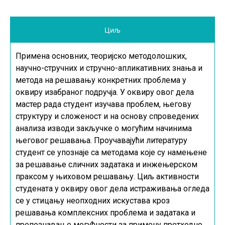
Циљ
Примена основних, теоријско методолошких,
научно-стручних и стручно-апликативних знања и
метода на решавању конкретних проблема у
оквиру изабраног подручја. У оквиру овог дела
мастер рада студент изучава проблем, његову
структуру и сложеност и на основу спроведених
анализа изводи закључке о могућим начинима
његовог решавања. Проучавајући литературу
студент се упознаје са методама које су намењене
за решавање сличних задатака и инжењерском
праксом у њиховом решавању. Циљ активности
студената у оквиру овог дела истраживања огледа
се у стицању неопходних искустава кроз
решавања комплексних проблема и задатака и
препознавање могућности за примену претходно