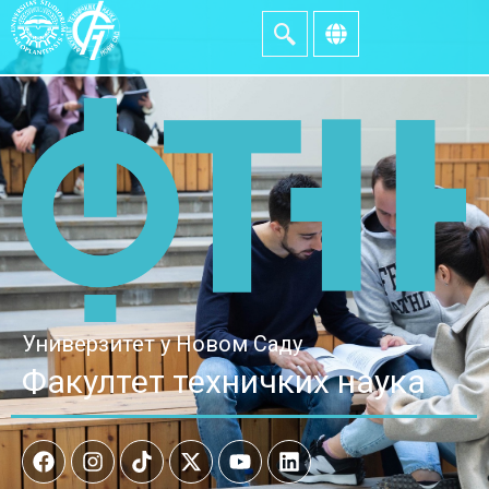
Универзитет у Новом Саду
Факултет техничких наука