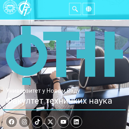
Универзитет у Новом Саду
Факултет техничких наука