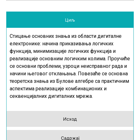
Циљ
Стицање основних знања из области дигиталне
електронике: начина приказивања логичких
функција, минимизације логичких функција и
реализације основним логичким колима. Проучиће
се основни проблеми, узроци неисправног рада и
начини његовог отклањања. Повезаће се основна
теоретска знања из Булове алгебре са практичним
аспектима реализације комбинационих и
секвенцијалних дигиталних мрежа.
Исход
Садржај