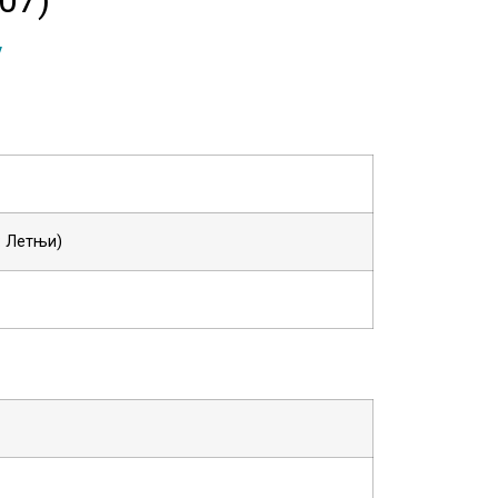
у
: Летњи)