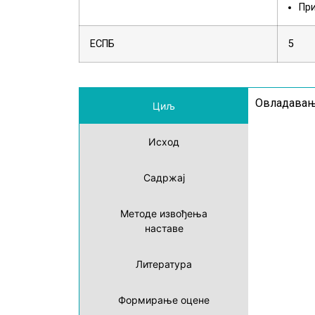
Пр
ЕСПБ
5
Овладавањ
Циљ
Исход
Садржај
Методе извођења
наставе
Литература
Формирање оцене