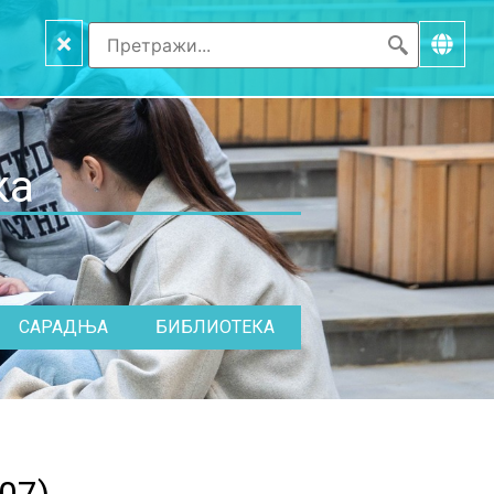
×
ка
САРАДЊА
БИБЛИОТЕКА
07
)