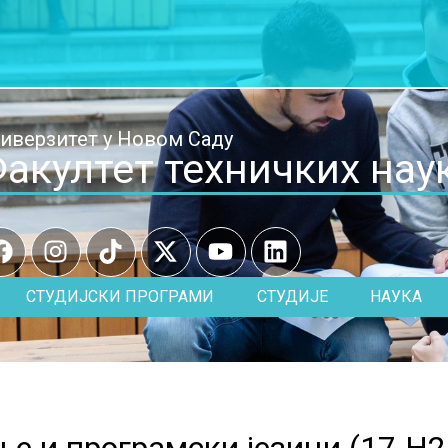
иверзитет у Новом Саду
акултет техничких нау
СТУДИЈСКИ ПРОГРАМИ
СТУДИЈЕ
НАУКА
е и програмски језици (
17.H2