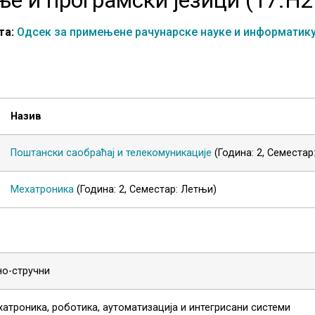
та:
Одсек за примењене рачунарске науке и информатик
Назив
Поштански саобраћај и телекомуникације
(Година: 2, Семестар
Мехатроника
(Година: 2, Семестар: Летњи)
но-стручни
атроника, роботика, аутоматизација и интегрисани системи