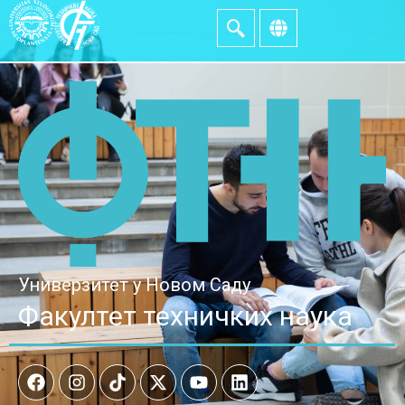
Универзитет у Новом Саду
Факултет техничких наука