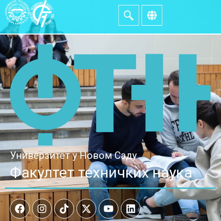
Универзитет у Новом Саду
Факултет техничких наука