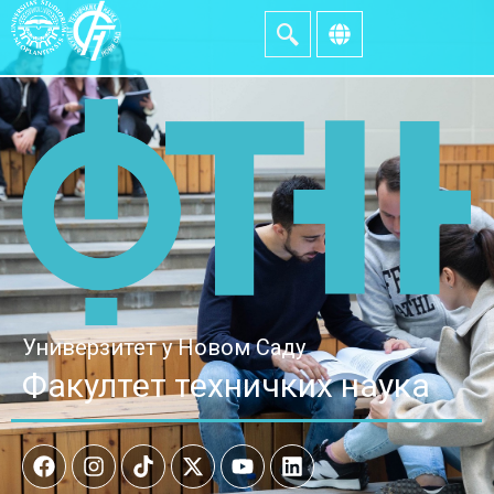
Универзитет у Новом Саду
Факултет техничких наука