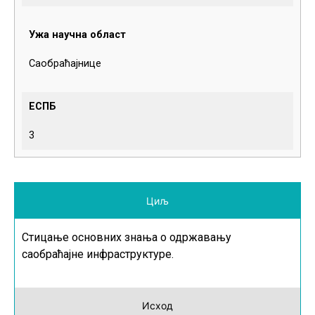
Ужа научна област
Саобраћајнице
ЕСПБ
3
Циљ
Стицање основних знања о одржавању
саобраћајне инфраструктуре.
Исход