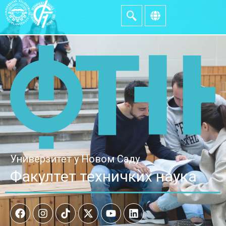
Универзитет у Новом Саду
Факултет техничких наука