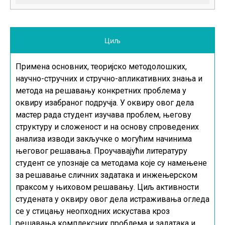
Циљ
Примена основних, теоријско методолошких,
научно-стручних и стручно-апликативних знања и
метода на решавању конкретних проблема у
оквиру изабраног подручја. У оквиру овог дела
мастер рада студент изучава проблем, његову
структуру и сложеност и на основу спроведених
анализа изводи закључке о могућим начинима
његовог решавања. Проучавајући литературу
студент се упознаје са методама које су намењене
за решавање сличних задатака и инжењерском
праксом у њиховом решавању. Циљ активности
студената у оквиру овог дела истраживања огледа
се у стицању неопходних искустава кроз
решавања комплексних проблема и задатака и