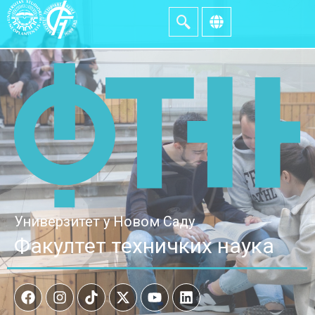
Универзитет у Новом Саду
Факултет техничких наука