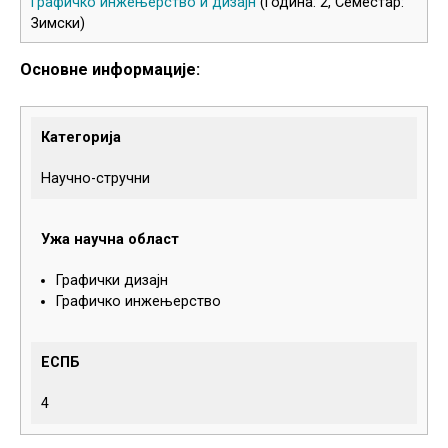
Графичко инжењерство и дизајн
(Година: 2, Семестар:
Зимски)
Основне информације:
Категорија
Научно-стручни
Ужа научна област
Графички дизајн
Графичко инжењерство
ЕСПБ
4