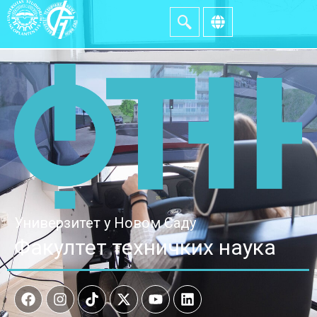
Универзитет у Новом Саду
Факултет техничких наука