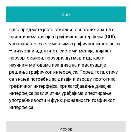
Циљ
Циљ предмета јесте стицање основних знања о
принципима дизајна графичког интерфејса (
GUI
),
упознавање са елементима графичког интерфејса
– визуелни идентитет, системи менија, дијалог
прозор, оквири, прозори, дугмад итд., као и
научним методама иза дизајна и евалуације
решења графичког интерфејса. Поред тога, стичу
се знања потребна за дизајн и израду прототипа
графичког интерфејса, прилагођавање дизајна
интерфејса различитим уређајима и тестирање
употребљивости и функционалности графичког
интерфејса.
Исход