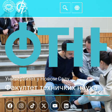
Универзитет у Новом Саду
Факултет техничких наука