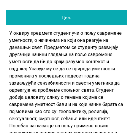
Циљ
У оквиру предмета студент учи о пољу савремене
уметности, о начинима на који она реагује на
данашњи свет. Предметом се студенту развијају
другачији начини гледања на поље савремене
уметности да би до краја разумео контекст и
садржај. Указује му се да се природа уметности
променила у последњих педесет година
захваљујући сензибилности и свести уметника да
одреагује на проблеме спољног света. Студент
добија целовиту слику о темама којима се
савремена уметност бави и на који начин барата са
појмовима као сто су: геополитику, религија,
сексуалност, смртност, сећање или идентитет.
Посебан нагласак је на пољу примене нових
технологија у оквиру радних процеса прављења