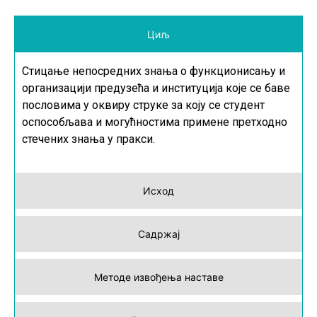
Циљ
Стицање непосредних знања о функционисању и
организацији предузећа и институција које се баве
пословима у оквиру струке за коју се студент
оспособљава и могућностима примене претходно
стечених знања у пракси.
Исход
Садржај
Методе извођења наставе