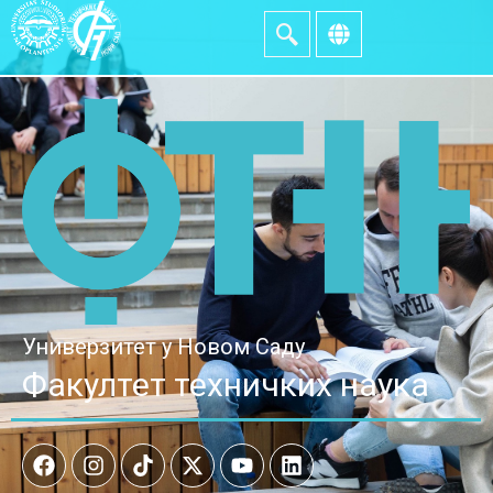
Универзитет у Новом Саду
Факултет техничких наука