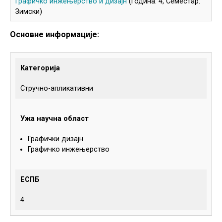
Графичко инжењерство и дизајн
(Година: 4, Семестар:
Зимски)
Основне информације:
Категорија
Стручно-апликативни
Ужа научна област
Графички дизајн
Графичко инжењерство
ЕСПБ
4