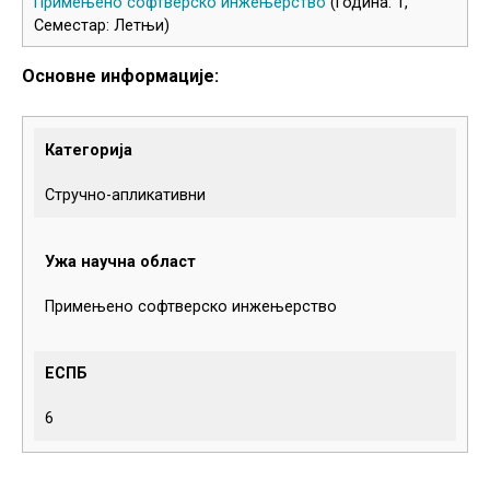
Примењено софтверско инжењерство
(Година: 1,
Семестар: Летњи)
Основне информације:
Категорија
Стручно-апликативни
Ужа научна област
Примењено софтверско инжењерство
ЕСПБ
6