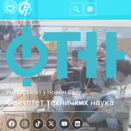
Универзитет у Новом Саду
Факултет техничких наука