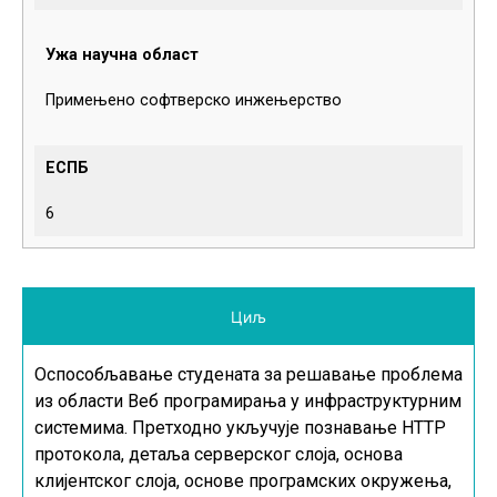
Ужа научна област
Примењено софтверско инжењерство
ЕСПБ
6
Циљ
Оспособљавање студената за решавање проблема
из области Веб програмирања у инфраструктурним
системима. Претходно укључује познавање
HTTP
протокола, детаља серверског слоја, основа
клијентског слоја, основе програмских окружења,