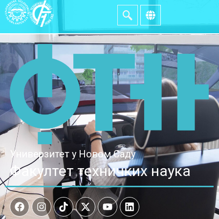
Универзитет у Новом Саду
Факултет техничких наука