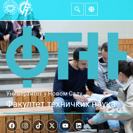
Универзитет у Новом Саду
Факултет техничких наука