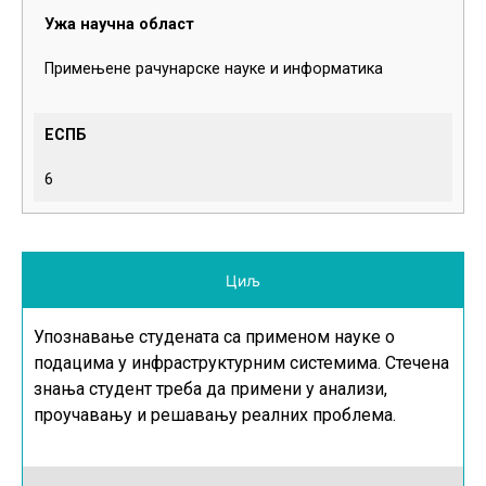
Ужа научна област
Примењене рачунарске науке и информатика
ЕСПБ
6
Циљ
Упознавање студената са применом науке о
подацима у инфраструктурним системима. Стечена
знања студент треба да примени у анализи,
проучавању и решавању реалних проблема.