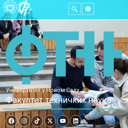
Универзитет у Новом Саду
Факултет техничких наука