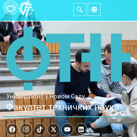
Универзитет у Новом Саду
Факултет техничких наука