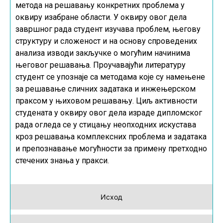
метода на решавању конкретних проблема у
оквиру изабране области. У оквиру овог дела
завршног рада студент изучава проблем, његову
структуру и сложеност и на основу спроведених
анализа изводи закључке о могућим начинима
његовог решавања. Проучавајући литературу
студент се упознаје са методама које су намењене
за решавање сличних задатака и инжењерском
праксом у њиховом решавању. Циљ активности
студената у оквиру овог дела израде дипломског
рада огледа се у стицању неопходних искустава
кроз решавања комплексних проблема и задатака
и препознавање могућности за примену претходно
стечених знања у пракси.
Исход