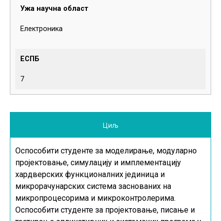
Ужа научна област
Електроника
ЕСПБ
7
Циљ
Оспособити студенте за моделирање, модуларно
пројектовање, симулацију и имплементацију
хардверских функционалних јединица и
микрорачунарских система заснованих на
микропроцесорима и микроконтролерима.
Оспособити студенте за пројектовање, писање и