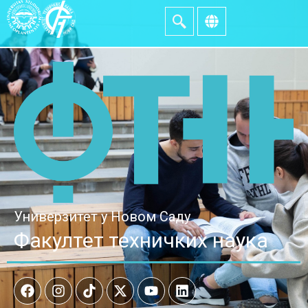
Универзитет у Новом Саду
Факултет техничких наука