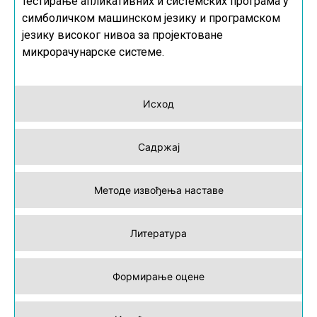
тестирање апликативних и системских програма у
симболичком машинском језику и програмском
језику високог нивоа за пројектоване
микрорачунарске системе.
Исход
Садржај
Методе извођења наставе
Литература
Формирање оцене