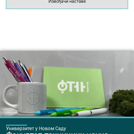
Извођачи наставе
Универзитет у Новом Саду